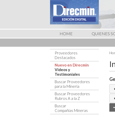
HOME
QUIENES 
Proveedores
Hom
Destacados
I
Nuevo en Direcmin
Videos y
Testimoniales
Ge
Buscar Proveedores
para la Minería
Buscar Proveedores
Rubros A a la Z
Buscar
Compañías Mineras