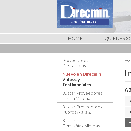
HOME
QUIENES 
Proveedores
Hom
Destacados
I
Nuevo en Direcmin
Videos y
Testimoniales
A3
Buscar Proveedores
para la Minería
Buscar Proveedores
Rubros A a la Z
Buscar
Compañías Mineras