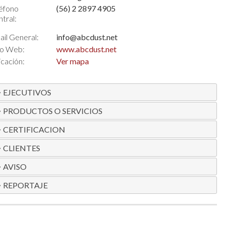
éfono
(56) 2 2897 4905
tral:
il General:
info@abcdust.net
io Web:
www.abcdust.net
cación:
Ver mapa
EJECUTIVOS
PRODUCTOS O SERVICIOS
CERTIFICACION
CLIENTES
AVISO
REPORTAJE