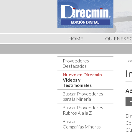
HOME
QUIENES 
Proveedores
Hom
Destacados
I
Nuevo en Direcmin
Videos y
Testimoniales
AB
Buscar Proveedores
para la Minería
Buscar Proveedores
Rubros A a la Z
Dir
Buscar
Co
Compañías Mineras
Ci