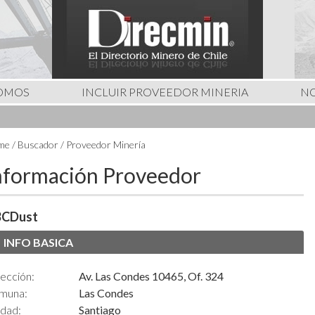
SOMOS
INCLUIR PROVEEDOR MINERIA
NO
e / Buscador / Proveedor Minería
nformación Proveedor
CDust
INFO BASICA
ección:
Av. Las Condes 10465, Of. 324
muna:
Las Condes
udad:
Santiago