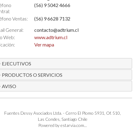
éfono
(56) 9 5042 4666
tral:
éfono Ventas:
(56) 9 6628 7132
il General:
contacto@adtrium.cl
io Web:
www.adtrium.cl
cación:
Ver mapa
EJECUTIVOS
PRODUCTOS O SERVICIOS
AVISO
Fuentes Dessy Asociados Ltda. - Cerro El Plomo 5931, Of. 510,
Las Condes, Santiago Chile
Powered by estarvia.com...