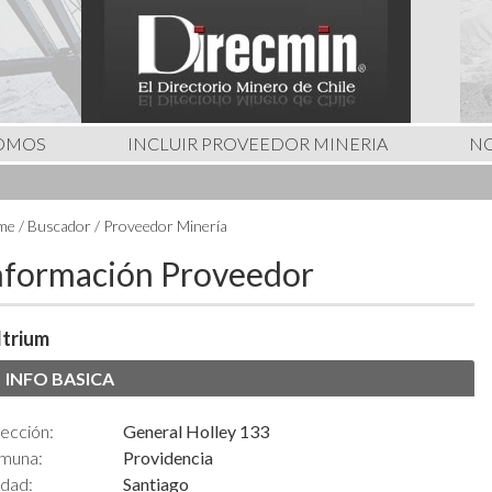
SOMOS
INCLUIR PROVEEDOR MINERIA
NO
e / Buscador / Proveedor Minería
nformación Proveedor
trium
INFO BASICA
ección:
General Holley 133
muna:
Providencia
udad:
Santiago