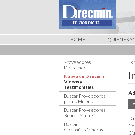
HOME
QUIENES 
Proveedores
Hom
Destacados
I
Nuevo en Direcmin
Videos y
Testimoniales
Ad
Buscar Proveedores
para la Minería
Buscar Proveedores
Rubros A a la Z
Dir
Buscar
Co
Compañías Mineras
Ci