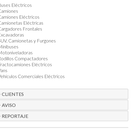
uses Eléctricos
Camiones
Camiones Eléctricos
Camionetas Eléctricas
Cargadores Frontales
Excavadoras
SUV, Camionetas y Furgones
Minibuses
Motoniveladoras
Rodillos Compactadores
Tractocamiones Eléctricos
Vans
ehículos Comerciales Eléctricos
CLIENTES
AVISO
REPORTAJE