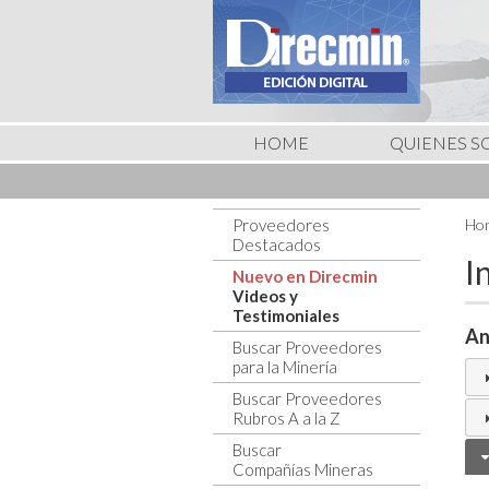
HOME
QUIENES 
Proveedores
Hom
Destacados
I
Nuevo en Direcmin
Videos y
Testimoniales
An
Buscar Proveedores
para la Minería
Buscar Proveedores
Rubros A a la Z
Buscar
Compañías Mineras