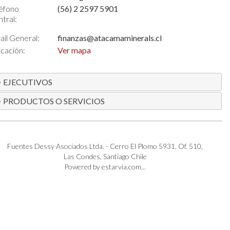
éfono
(56) 2 2597 5901
tral:
il General:
finanzas@atacamaminerals.cl
cación:
Ver mapa
EJECUTIVOS
PRODUCTOS O SERVICIOS
Fuentes Dessy Asociados Ltda. - Cerro El Plomo 5931, Of. 510,
Las Condes, Santiago Chile
Powered by estarvia.com...