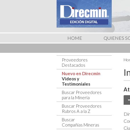
HOME
QUIENES 
Proveedores
Hom
Destacados
I
Nuevo en Direcmin
Videos y
Testimoniales
At
Buscar Proveedores
para la Minería
Buscar Proveedores
Rubros A a la Z
Dir
Buscar
Co
Compañías Mineras
Ci