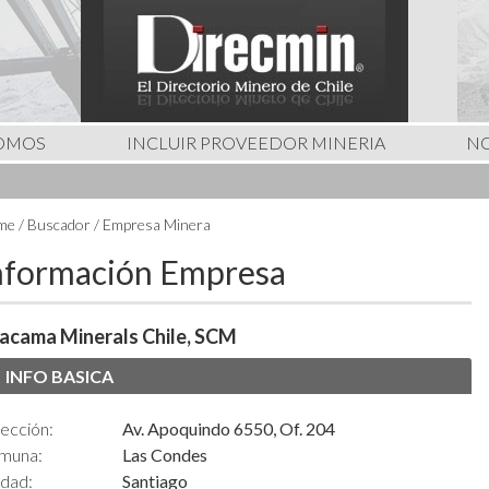
SOMOS
INCLUIR PROVEEDOR MINERIA
NO
e / Buscador / Empresa Minera
nformación Empresa
acama Minerals Chile, SCM
INFO BASICA
ección:
Av. Apoquindo 6550, Of. 204
muna:
Las Condes
udad:
Santiago