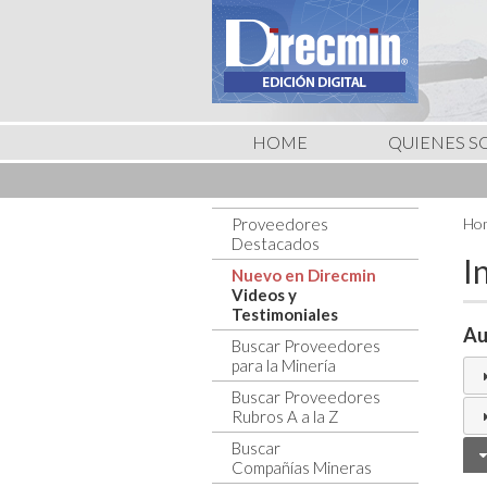
HOME
QUIENES 
Proveedores
Hom
Destacados
I
Nuevo en Direcmin
Videos y
Testimoniales
Au
Buscar Proveedores
para la Minería
Buscar Proveedores
Rubros A a la Z
Buscar
Compañías Mineras