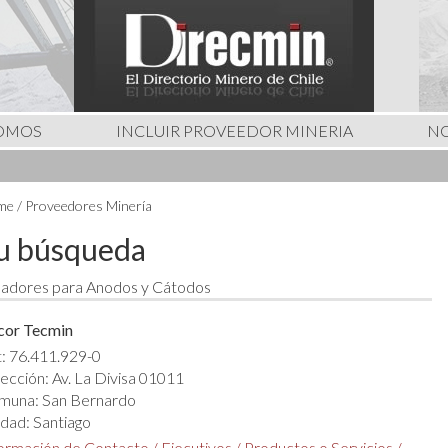
SOMOS
INCLUIR PROVEEDOR MINERIA
NO
e / Proveedores Minería
u búsqueda
ladores para Anodos y Cátodos
cor Tecmin
: 76.411.929-0
ección: Av. La Divisa 01011
muna: San Bernardo
dad: Santiago
formación de Contacto
/
Ejecutivos
/
Productos o Servicios
/