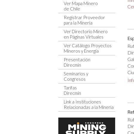
Ver Mapa Minero
Cer
de Chile
Registrar Proveedor
para la Minería
Ver Directorio Minero
en Páginas Virtuales
Esp
Ver Catálogo Proyectos
Rut
Mineros y Energía
Dir
Ga
Presentación
Direcmin
Co
Ciu
Seminarios y
Congresos
In
Tarifas
Direcmin
Link a Instituciones
Relacionadas a la Minería
Ref
Rut
Dir
Con