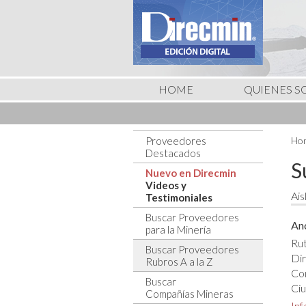
HOME
QUIENES 
Proveedores
Hom
Destacados
S
Nuevo en Direcmin
Videos y
Ais
Testimoniales
Buscar Proveedores
An
para la Minería
Rut
Buscar Proveedores
Dir
Rubros A a la Z
Co
Buscar
Ciu
Compañías Mineras
In