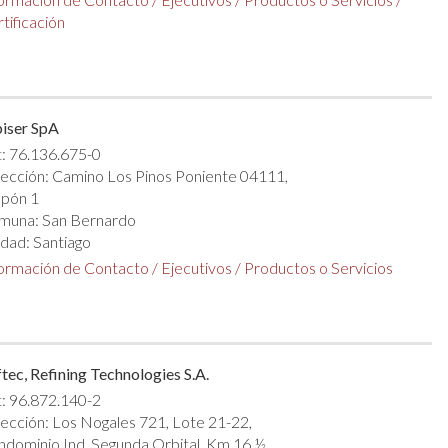
tificación
iser SpA
: 76.136.675-0
ección: Camino Los Pinos Poniente 04111,
lpón 1
muna: San Bernardo
dad: Santiago
formación de Contacto
/
Ejecutivos
/
Productos o Servicios
tec, Refining Technologies S.A.
: 96.872.140-2
ección: Los Nogales 721, Lote 21-22,
dominio Ind. Segunda Orbital, Km 16 ½