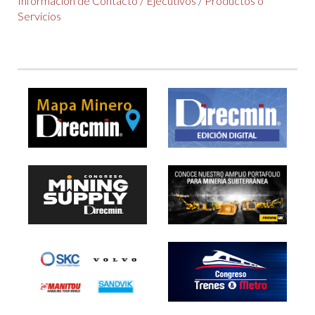
Información de Contacto
/
Ejecutivos
/
Productos o
Servicios