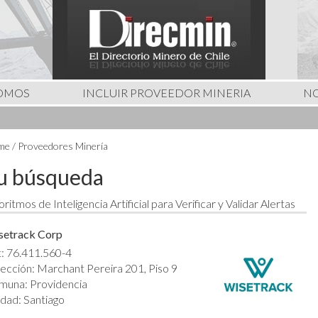
SOMOS
INCLUIR PROVEEDOR MINERIA
NO
e / Proveedores Minería
u búsqueda
oritmos de Inteligencia Artificial para Verificar y Validar Alertas
setrack Corp
: 76.411.560-4
ección: Marchant Pereira 201, Piso 9
muna: Providencia
dad: Santiago