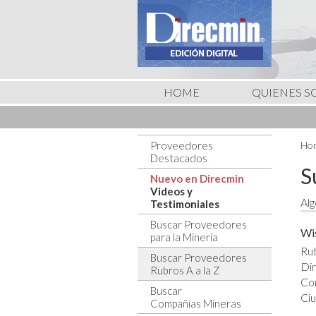
HOME
QUIENES 
Proveedores
Hom
Destacados
S
Nuevo en Direcmin
Videos y
Alg
Testimoniales
Buscar Proveedores
Wi
para la Minería
Rut
Buscar Proveedores
Dir
Rubros A a la Z
Co
Buscar
Ciu
Compañías Mineras