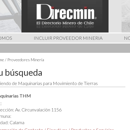
SOMOS
INCLUIR PROVEEDOR MINERIA
NO
e / Proveedores Minería
u búsqueda
iendo de Maquinarias para Movimiento de Tierras
quinarias THM
:
ección: Av. Circunvalación 1156
muna:
udad: Calama
formación de Contacto
/
Ejecutivos
/
Productos o Servicios