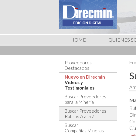
HOME
QUIENES 
Proveedores
Hom
Destacados
S
Nuevo en Direcmin
Videos y
Arr
Testimoniales
Buscar Proveedores
Ma
para la Minería
Rut
Buscar Proveedores
Dir
Rubros A a la Z
Co
Buscar
Ci
Compañías Mineras
In