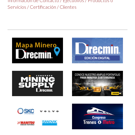
Información de Contacto
/
Ejecutivos
/
Productos o
Servicios
/
Certificación
/
Clientes