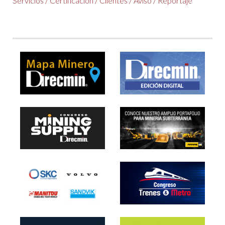
Servicios
/
Certificación
/
Clientes
/
Aviso
/
Reportaje