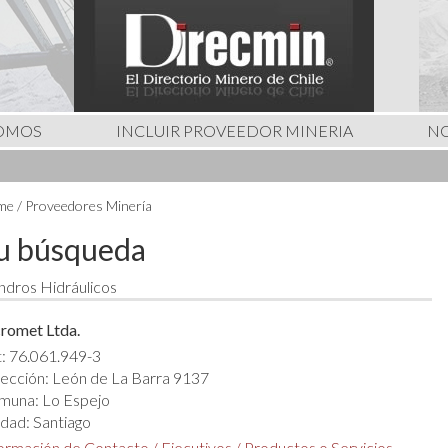
SOMOS
INCLUIR PROVEEDOR MINERIA
NO
e / Proveedores Minería
u búsqueda
indros Hidráulicos
romet Ltda.
: 76.061.949-3
ección: León de La Barra 9137
muna: Lo Espejo
dad: Santiago
formación de Contacto
/
Ejecutivos
/
Productos o Servicios