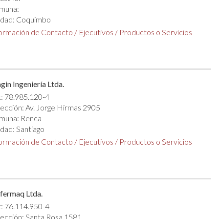
muna:
udad: Coquimbo
formación de Contacto
/
Ejecutivos
/
Productos o Servicios
in Ingeniería Ltda.
: 78.985.120-4
ección: Av. Jorge Hirmas 2905
muna: Renca
dad: Santiago
formación de Contacto
/
Ejecutivos
/
Productos o Servicios
fermaq Ltda.
: 76.114.950-4
ección: Santa Rosa 1581