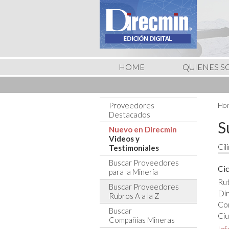
HOME
QUIENES 
Proveedores
Hom
Destacados
S
Nuevo en Direcmin
Videos y
Cil
Testimoniales
Buscar Proveedores
Cic
para la Minería
Rut
Buscar Proveedores
Dir
Rubros A a la Z
Co
Buscar
Ciu
Compañías Mineras
In