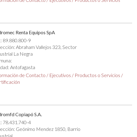
dromec Renta Equipos SpA
: 89.880.800-9
ección: Abraham Vallejos 323, Sector
ustrial La Negra
muna:
dad: Antofagasta
formación de Contacto
/
Ejecutivos
/
Productos o Servicios
/
tificación
dromfd Copiapó S.A.
: 78.431.740-4
rección: Geónimo Mendez 1850, Barrio
ustrial