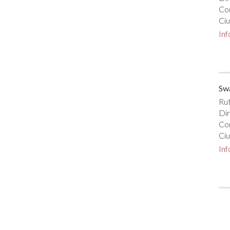
Co
Ciu
In
Sw
Rut
Dir
Co
Ciu
In