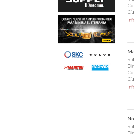
Co
Ci
In
Mag
Rut
Dir
Co
Ciu
In
No
Rut
Dir