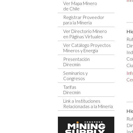
Ver Mapa Minero
de Chile
Registrar Proveedor
para la Minería
Ver Directorio Minero
Hi
en Páginas Virtuales
Rut
Ver Catálogo Proyectos
Dir
Mineros y Energía
Ind
Co
Presentación
Direcmin
Ciu
In
Seminarios y
Congresos
Cer
Tarifas
Direcmin
Link a Instituciones
Relacionadas a la Minería
Hi
Rut
Di
Ind