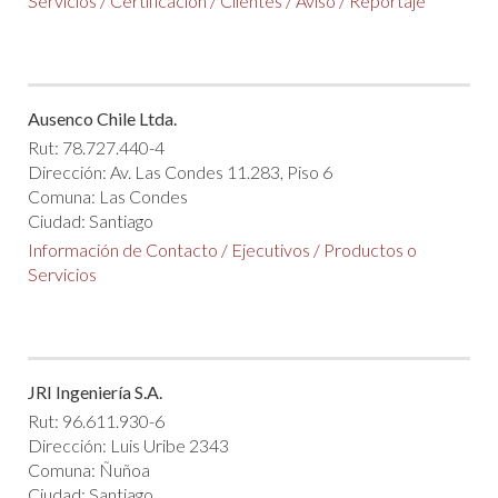
Servicios
/
Certificación
/
Clientes
/
Aviso
/
Reportaje
Ausenco Chile Ltda.
Rut: 78.727.440-4
Dirección: Av. Las Condes 11.283, Piso 6
Comuna: Las Condes
Ciudad: Santiago
Información de Contacto
/
Ejecutivos
/
Productos o
Servicios
JRI Ingeniería S.A.
Rut: 96.611.930-6
Dirección: Luis Uribe 2343
Comuna: Ñuñoa
Ciudad: Santiago