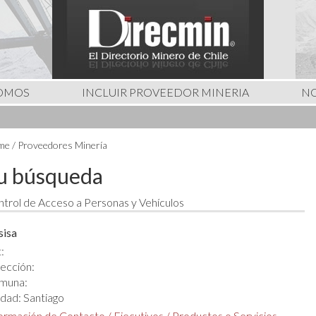
SOMOS
INCLUIR PROVEEDOR MINERIA
NO
e / Proveedores Minería
u búsqueda
trol de Acceso a Personas y Vehículos
sisa
:
ección:
muna:
dad: Santiago
formación de Contacto
/
Ejecutivos
/
Productos o Servicios