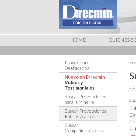
HOME
QUIENES 
Proveedores
Hom
Destacados
S
Nuevo en Direcmin
Videos y
Con
Testimoniales
Buscar Proveedores
Co
para la Minería
Rut
Buscar Proveedores
Dir
Rubros A a la Z
Co
Buscar
Ciu
Compañías Mineras
In