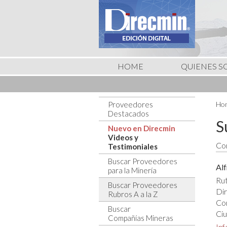
HOME
QUIENES 
Proveedores
Hom
Destacados
S
Nuevo en Direcmin
Videos y
Con
Testimoniales
Buscar Proveedores
Alf
para la Minería
Rut
Buscar Proveedores
Dir
Rubros A a la Z
Co
Buscar
Ciu
Compañías Mineras
In