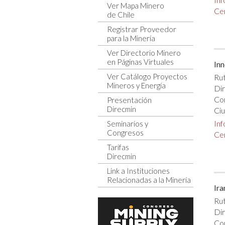
Ver Mapa Minero
Cer
de Chile
Registrar Proveedor
para la Minería
Ver Directorio Minero
en Páginas Virtuales
Inn
Ver Catálogo Proyectos
Rut
Mineros y Energía
Di
Co
Presentación
Direcmin
Ciu
In
Seminarios y
Congresos
Cer
Tarifas
Direcmin
Link a Instituciones
Relacionadas a la Minería
Ira
Rut
Dir
Co