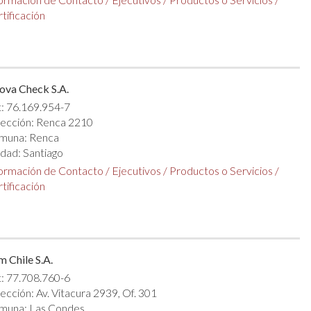
tificación
ova Check S.A.
: 76.169.954-7
rección: Renca 2210
muna: Renca
dad: Santiago
formación de Contacto
/
Ejecutivos
/
Productos o Servicios
/
tificación
m Chile S.A.
: 77.708.760-6
ección: Av. Vitacura 2939, Of. 301
muna: Las Condes