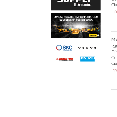
Ciu
In
MB
Rut
Dir
Co
Ciu
In