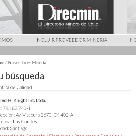
SOMOS
INCLUIR PROVEEDOR MINERIA
NO
e / Proveedores Minería
u búsqueda
trol de Calidad
red H. Knight Int. Ltda.
: 78.182.740-1
ección: Av. Vitacura 2670, Of. 402-A
muna: Las Condes
dad: Santiago
formación de Contacto
/
Ejecutivos
/
Productos o Servicios
/