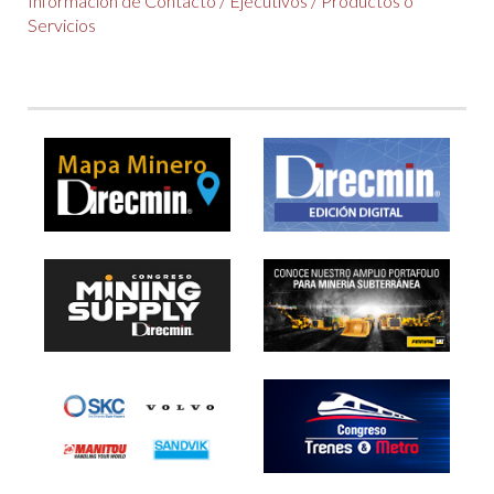
Información de Contacto
/
Ejecutivos
/
Productos o
Servicios