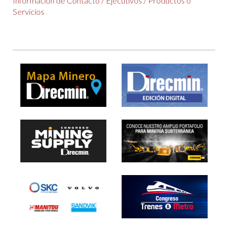
Información de Contacto
/
Ejecutivos
/
Productos o
Servicios