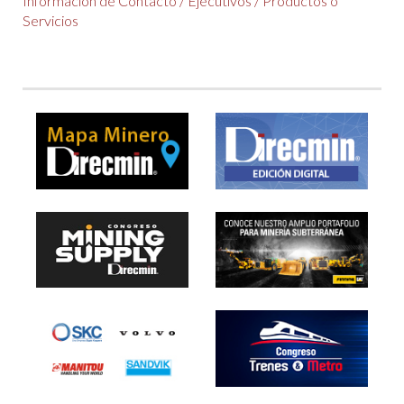
Información de Contacto
/
Ejecutivos
/
Productos o
Servicios