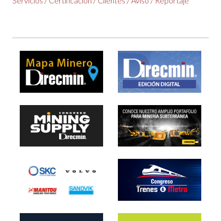
Servicios
/
Certificación
/
Clientes
/
Aviso
/
Reportaje