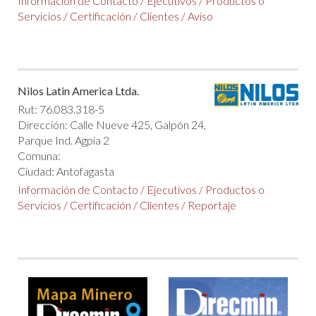
Información de Contacto
/
Ejecutivos
/
Productos o
Servicios
/
Certificación
/
Clientes
/
Aviso
Nilos Latin America Ltda.
Rut: 76.083.318-5
Dirección: Calle Nueve 425, Galpón 24,
Parque Ind. Agpia 2
Comuna:
Ciudad: Antofagasta
Información de Contacto
/
Ejecutivos
/
Productos o
Servicios
/
Certificación
/
Clientes
/
Reportaje