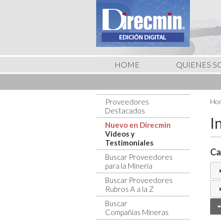
HOME
QUIENES 
Proveedores
Hom
Destacados
I
Nuevo en Direcmin
Videos y
Testimoniales
Ca
Buscar Proveedores
para la Minería
Buscar Proveedores
Rubros A a la Z
Buscar
Compañías Mineras