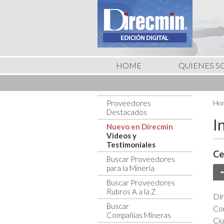
HOME
QUIENES 
Proveedores
Hom
Destacados
I
Nuevo en Direcmin
Videos y
Testimoniales
Ce
Buscar Proveedores
para la Minería
Buscar Proveedores
Rubros A a la Z
Dir
Buscar
Co
Compañías Mineras
Ci