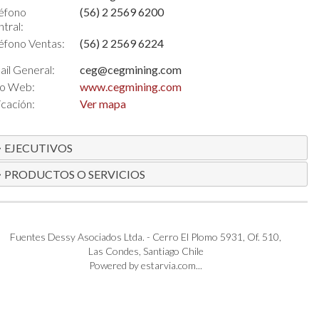
éfono
(56) 2 2569 6200
tral:
éfono Ventas:
(56) 2 2569 6224
il General:
ceg@cegmining.com
io Web:
www.cegmining.com
cación:
Ver mapa
EJECUTIVOS
PRODUCTOS O SERVICIOS
Fuentes Dessy Asociados Ltda. - Cerro El Plomo 5931, Of. 510,
Las Condes, Santiago Chile
Powered by estarvia.com...