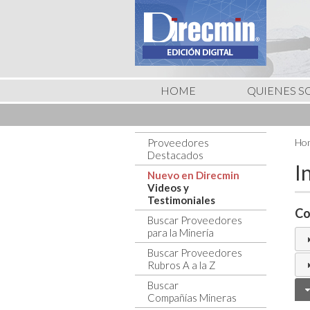
HOME
QUIENES 
Proveedores
Hom
Destacados
I
Nuevo en Direcmin
Videos y
Testimoniales
Co
Buscar Proveedores
para la Minería
Buscar Proveedores
Rubros A a la Z
Buscar
Compañías Mineras