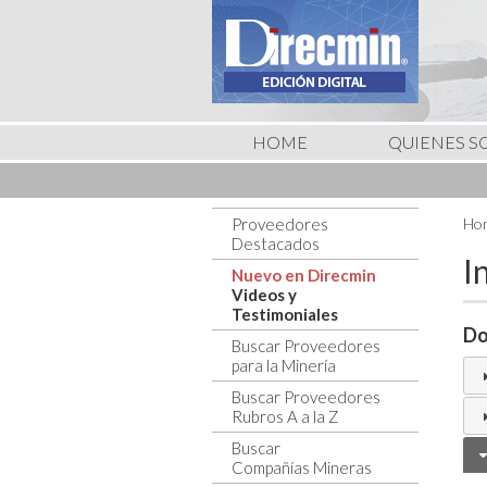
HOME
QUIENES 
Proveedores
Hom
Destacados
I
Nuevo en Direcmin
Videos y
Testimoniales
Do
Buscar Proveedores
para la Minería
Buscar Proveedores
Rubros A a la Z
Buscar
Compañías Mineras