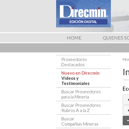
HOME
QUIENES 
Proveedores
Hom
Destacados
I
Nuevo en Direcmin
Videos y
Testimoniales
Ec
Buscar Proveedores
para la Minería
Buscar Proveedores
Rubros A a la Z
Buscar
Compañías Mineras