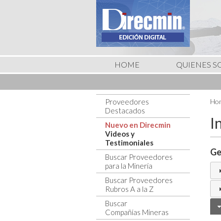
HOME
QUIENES 
Proveedores
Hom
Destacados
I
Nuevo en Direcmin
Videos y
Testimoniales
Ge
Buscar Proveedores
para la Minería
Buscar Proveedores
Rubros A a la Z
Buscar
Compañías Mineras