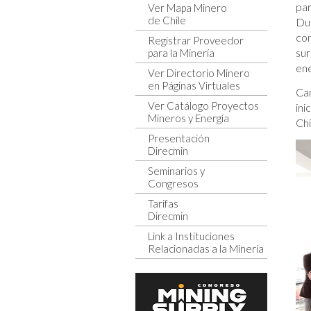
par
Ver Mapa Minero
de Chile
Du
com
Registrar Proveedor
sur
para la Minería
ene
Ver Directorio Minero
en Páginas Virtuales
Cam
Ver Catálogo Proyectos
ini
Mineros y Energía
Chi
Presentación
Direcmin
Seminarios y
Congresos
Tarifas
Direcmin
Link a Instituciones
Relacionadas a la Minería