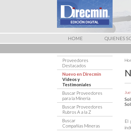
HOME
QUIENES 
Proveedores
Ho
Destacados
N
Nuevo en Direcmin
Videos y
Testimoniales
Jue
Buscar Proveedores
para la Minería
Sol
Sol
Buscar Proveedores
Rubros A a la Z
Buscar
El
Compañías Mineras
ind