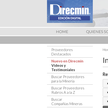
HOME
QUIENES 
Proveedores
Hom
Destacados
I
Nuevo en Direcmin
Videos y
Testimoniales
Re
Buscar Proveedores
para la Minería
Buscar Proveedores
Rubros A a la Z
Buscar
Compañías Mineras