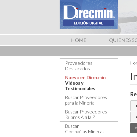
HOME
QUIENES 
Proveedores
Hom
Destacados
I
Nuevo en Direcmin
Videos y
Testimoniales
Re
Buscar Proveedores
para la Minería
Buscar Proveedores
Rubros A a la Z
Buscar
Compañías Mineras