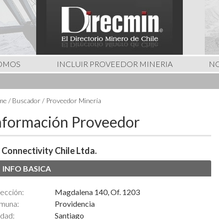
SOMOS
INCLUIR PROVEEDOR MINERIA
NO
e / Buscador / Proveedor Minería
nformación Proveedor
 Connectivity Chile Ltda.
INFO BASICA
ección:
Magdalena 140, Of. 1203
muna:
Providencia
udad:
Santiago