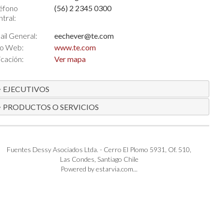
éfono
(56) 2 2345 0300
tral:
il General:
eechever@te.com
io Web:
www.te.com
cación:
Ver mapa
EJECUTIVOS
PRODUCTOS O SERVICIOS
Fuentes Dessy Asociados Ltda. - Cerro El Plomo 5931, Of. 510,
Las Condes, Santiago Chile
Powered by estarvia.com...