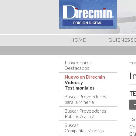
HOME
QUIENES 
Proveedores
Hom
Destacados
I
Nuevo en Direcmin
Videos y
Testimoniales
TE
Buscar Proveedores
para la Minería
Buscar Proveedores
Rubros A a la Z
Dir
Buscar
Co
Compañías Mineras
Ci