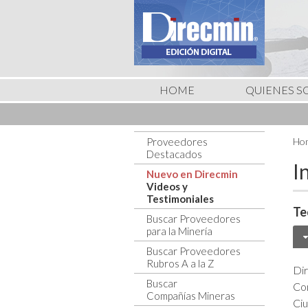
HOME
QUIENES 
Proveedores
Hom
Destacados
I
Nuevo en Direcmin
Videos y
Testimoniales
Te
Buscar Proveedores
para la Minería
Buscar Proveedores
Rubros A a la Z
Dir
Buscar
Co
Compañías Mineras
Ci