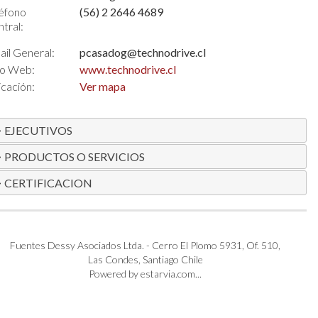
éfono
(56) 2 2646 4689
tral:
il General:
pcasadog@technodrive.cl
io Web:
www.technodrive.cl
cación:
Ver mapa
EJECUTIVOS
PRODUCTOS O SERVICIOS
CERTIFICACION
Fuentes Dessy Asociados Ltda. - Cerro El Plomo 5931, Of. 510,
Las Condes, Santiago Chile
Powered by estarvia.com...