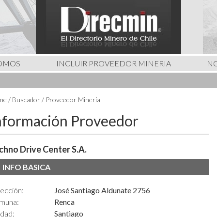
SOMOS
INCLUIR PROVEEDOR MINERIA
NO
e / Buscador / Proveedor Minería
nformación Proveedor
chno Drive Center S.A.
INFO BASICA
ección:
José Santiago Aldunate 2756
muna:
Renca
udad:
Santiago