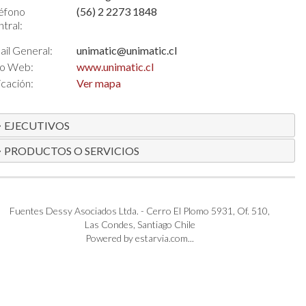
éfono
(56) 2 2273 1848
tral:
il General:
unimatic@unimatic.cl
io Web:
www.unimatic.cl
cación:
Ver mapa
EJECUTIVOS
PRODUCTOS O SERVICIOS
Fuentes Dessy Asociados Ltda. - Cerro El Plomo 5931, Of. 510,
Las Condes, Santiago Chile
Powered by estarvia.com...