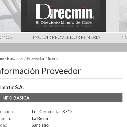
SOMOS
INCLUIR PROVEEDOR MINERIA
NO
e / Buscador / Proveedor Minería
nformación Proveedor
imatic S.A.
INFO BASICA
ección:
Los Ceramistas 8715
muna:
La Reina
udad:
Santiago