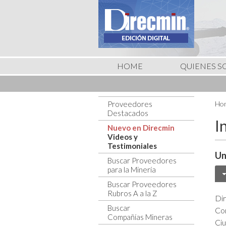
HOME
QUIENES 
Proveedores
Hom
Destacados
I
Nuevo en Direcmin
Videos y
Testimoniales
Un
Buscar Proveedores
para la Minería
Buscar Proveedores
Rubros A a la Z
Dir
Buscar
Co
Compañías Mineras
Ci