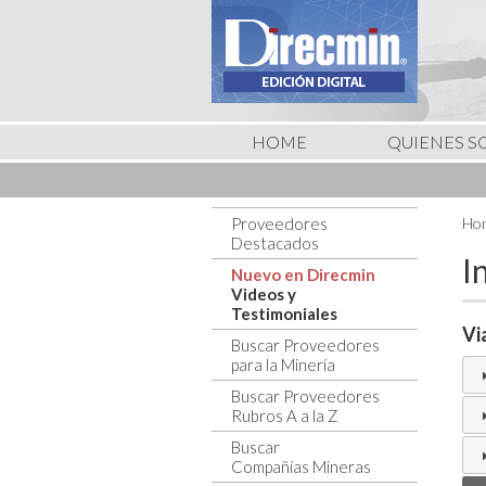
HOME
QUIENES 
Proveedores
Hom
Destacados
I
Nuevo en Direcmin
Videos y
Testimoniales
Vi
Buscar Proveedores
para la Minería
Buscar Proveedores
Rubros A a la Z
Buscar
Compañías Mineras