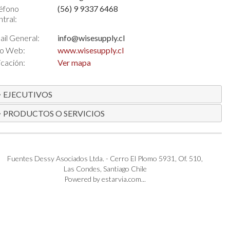
éfono
(56) 9 9337 6468
tral:
il General:
info@wisesupply.cl
io Web:
www.wisesupply.cl
cación:
Ver mapa
EJECUTIVOS
PRODUCTOS O SERVICIOS
Fuentes Dessy Asociados Ltda. - Cerro El Plomo 5931, Of. 510,
Las Condes, Santiago Chile
Powered by estarvia.com...