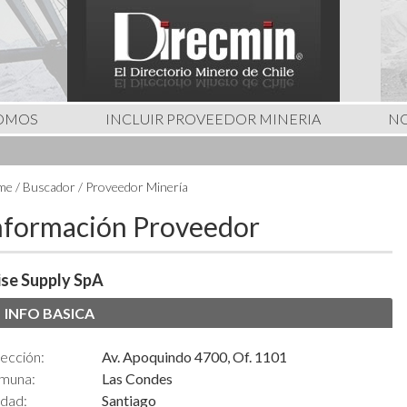
SOMOS
INCLUIR PROVEEDOR MINERIA
NO
e / Buscador / Proveedor Minería
nformación Proveedor
se Supply SpA
INFO BASICA
ección:
Av. Apoquindo 4700, Of. 1101
muna:
Las Condes
udad:
Santiago