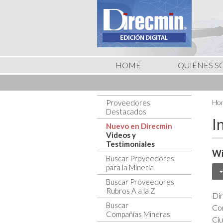
HOME
QUIENES 
Proveedores
Hom
Destacados
I
Nuevo en Direcmin
Videos y
Testimoniales
Wi
Buscar Proveedores
para la Minería
Buscar Proveedores
Rubros A a la Z
Dir
Buscar
Co
Compañías Mineras
Ci