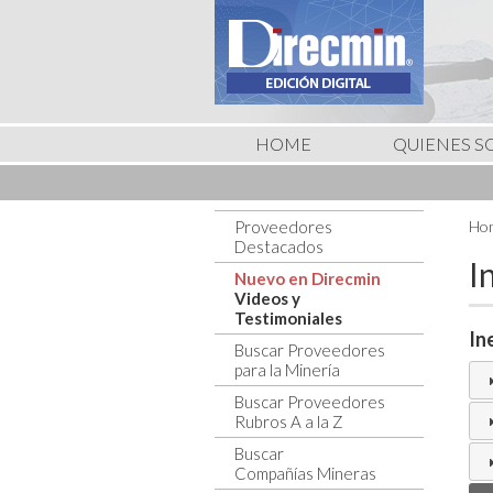
HOME
QUIENES 
Proveedores
Hom
Destacados
I
Nuevo en Direcmin
Videos y
Testimoniales
In
Buscar Proveedores
para la Minería
Buscar Proveedores
Rubros A a la Z
Buscar
Compañías Mineras