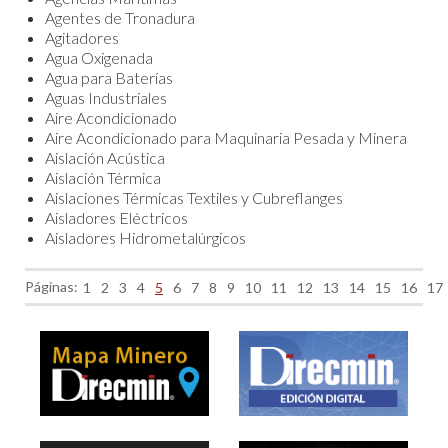
Agentes de Tronadura
Agitadores
Agua Oxigenada
Agua para Baterías
Aguas Industriales
Aire Acondicionado
Aire Acondicionado para Maquinaria Pesada y Minera
Aislación Acústica
Aislación Térmica
Aislaciones Térmicas Textiles y Cubreflanges
Aisladores Eléctricos
Aisladores Hidrometalúrgicos
Páginas:
1
2
3
4
5
6
7
8
9
10
11
12
13
14
15
16
17