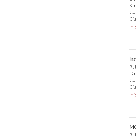
Km
Co
Ciu
In
Ins
Rut
Dir
Co
Ciu
In
MC
Rut