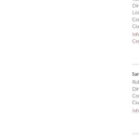
Dir
Los
Co
Ciu
In
Cer
San
Rut
Di
Co
Ciu
In