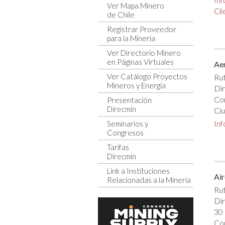
Ver Mapa Minero
Cli
de Chile
Registrar Proveedor
para la Minería
Ver Directorio Minero
en Páginas Virtuales
Ae
Ver Catálogo Proyectos
Rut
Mineros y Energía
Dir
Co
Presentación
Direcmin
Ciu
In
Seminarios y
Congresos
Tarifas
Direcmin
Link a Instituciones
Air
Relacionadas a la Minería
Rut
Di
30
Com