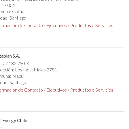
 17.001
muna: Colina
dad: Santiago
formación de Contacto
/
Ejecutivos
/
Productos o Servicios
taplan S.A.
: 77.182.790-K
ección: Los Industriales 2781
muna: Macul
dad: Santiago
formación de Contacto
/
Ejecutivos
/
Productos o Servicios
 Energy Chile
: