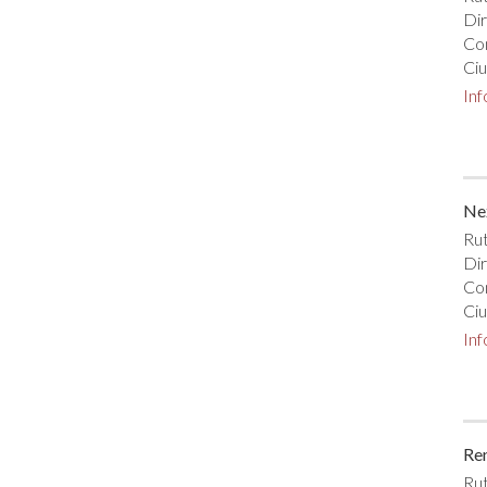
Di
Co
Ciu
In
Ne
Rut
Dir
Co
Ciu
In
Re
Rut