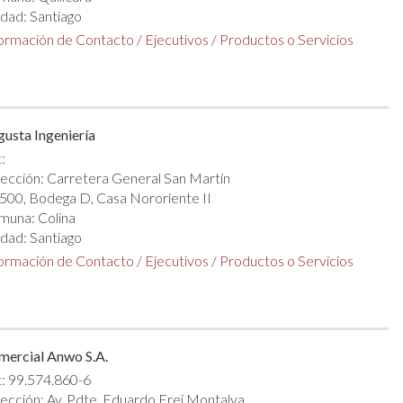
dad: Santiago
formación de Contacto
/
Ejecutivos
/
Productos o Servicios
usta Ingeniería
:
ección: Carretera General San Martín
500, Bodega D, Casa Nororiente II
muna: Colina
dad: Santiago
formación de Contacto
/
Ejecutivos
/
Productos o Servicios
mercial Anwo S.A.
: 99.574.860-6
ección: Av. Pdte. Eduardo Frei Montalva