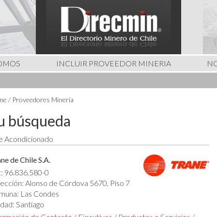
SOMOS
INCLUIR PROVEEDOR MINERIA
NO
e / Proveedores Minería
u búsqueda
e Acondicionado
ne de Chile S.A.
: 96.836.580-0
ección: Alonso de Córdova 5670, Piso 7
muna: Las Condes
dad: Santiago
formación de Contacto
/
Ejecutivos
/
Productos o Servicios
/