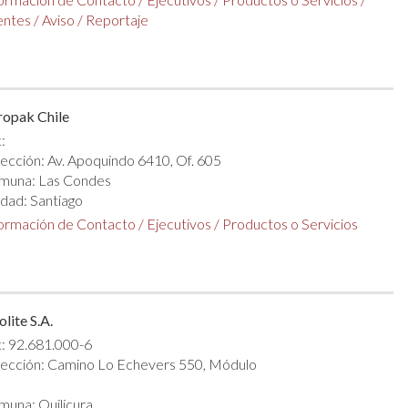
entes
/
Aviso
/
Reportaje
ropak Chile
:
ección: Av. Apoquindo 6410, Of. 605
muna: Las Condes
dad: Santiago
formación de Contacto
/
Ejecutivos
/
Productos o Servicios
olite S.A.
: 92.681.000-6
rección: Camino Lo Echevers 550, Módulo
una: Quilicura