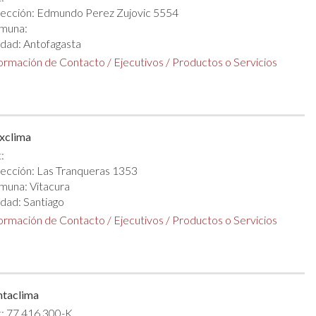
rección: Edmundo Perez Zujovic 5554
muna:
dad: Antofagasta
formación de Contacto
/
Ejecutivos
/
Productos o Servicios
xclima
:
ección: Las Tranqueras 1353
muna: Vitacura
dad: Santiago
formación de Contacto
/
Ejecutivos
/
Productos o Servicios
ntaclima
: 77.416.300-K