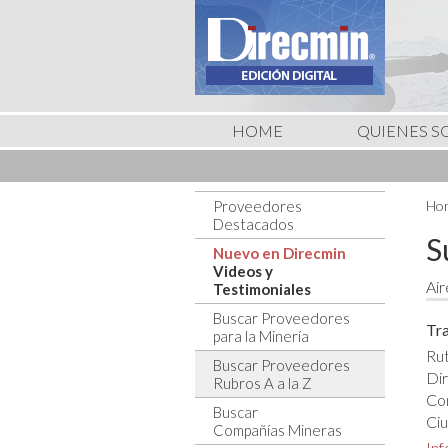
HOME
QUIENES 
Proveedores
Hom
Destacados
S
Nuevo en Direcmin
Videos y
Air
Testimoniales
Buscar Proveedores
Tra
para la Minería
Rut
Buscar Proveedores
Dir
Rubros A a la Z
Co
Buscar
Ciu
Compañías Mineras
In