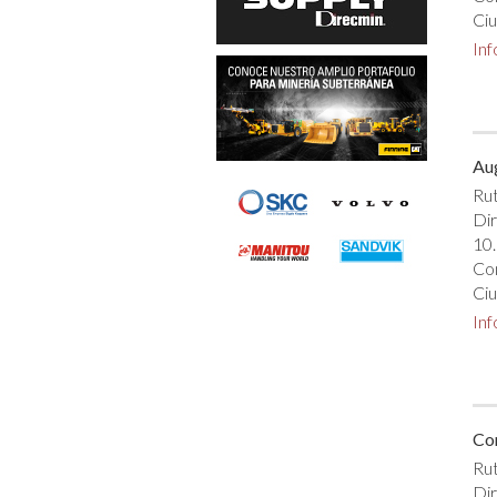
Ciu
In
Aug
Rut
Dir
10.
Co
Ciu
In
Co
Rut
Dir