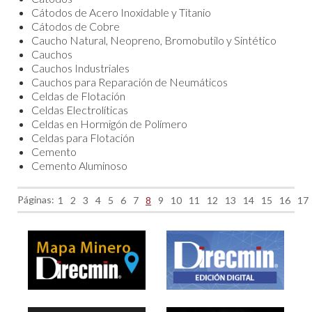
Cátodos de Acero Inoxidable y Titanio
Cátodos de Cobre
Caucho Natural, Neopreno, Bromobutilo y Sintético
Cauchos
Cauchos Industriales
Cauchos para Reparación de Neumáticos
Celdas de Flotación
Celdas Electrolíticas
Celdas en Hormigón de Polímero
Celdas para Flotación
Cemento
Cemento Aluminoso
Páginas:
1
2
3
4
5
6
7
8
9
10
11
12
13
14
15
16
17