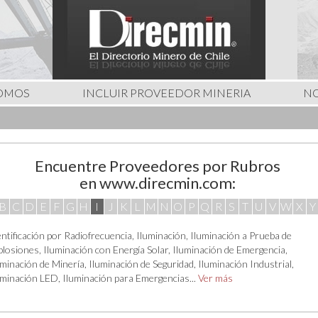
SOMOS
INCLUIR PROVEEDOR MINERIA
NO
Encuentre Proveedores por Rubros
en www.direcmin.com:
B
C
D
E
F
G
H
I
J
K
L
M
N
O
P
Q
R
S
T
U
V
W
X
Y
entificación por Radiofrecuencia
,
Iluminación
,
Iluminación a Prueba de
plosiones
,
Iluminación con Energía Solar
,
Iluminación de Emergencia
,
uminación de Minería
,
Iluminación de Seguridad
,
Iluminación Industrial
,
uminación LED
,
Iluminación para Emergencias
...
Ver más