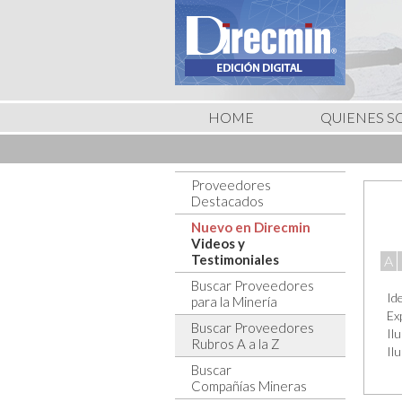
HOME
QUIENES 
Proveedores
Destacados
Nuevo en Direcmin
Videos y
Testimoniales
A
Buscar Proveedores
Id
para la Minería
Ex
Buscar Proveedores
Il
Rubros A a la Z
Il
Buscar
Compañías Mineras