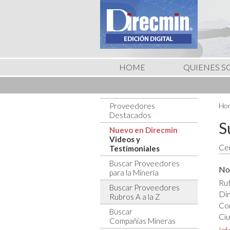
HOME
QUIENES 
Proveedores
Hom
Destacados
S
Nuevo en Direcmin
Videos y
Cen
Testimoniales
Buscar Proveedores
No
para la Minería
Rut
Buscar Proveedores
Dir
Rubros A a la Z
Co
Buscar
Ciu
Compañías Mineras
In