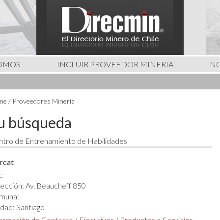
SOMOS
INCLUIR PROVEEDOR MINERIA
NO
e / Proveedores Minería
u búsqueda
tro de Entrenamiento de Habilidades
rcat
:
ección: Av. Beaucheff 850
muna:
dad: Santiago
formación de Contacto
/
Ejecutivos
/
Productos o Servicios