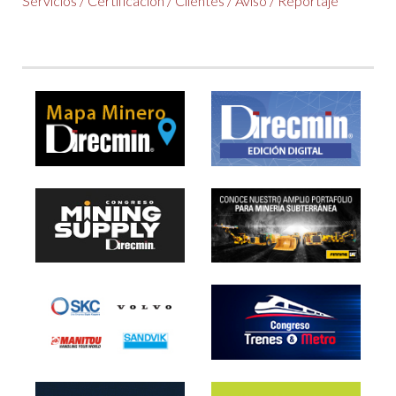
Servicios
/
Certificación
/
Clientes
/
Aviso
/
Reportaje