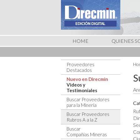
HOME
QUIENES 
Proveedores
Hom
Destacados
S
Nuevo en Direcmin
Videos y
Anc
Testimoniales
Buscar Proveedores
Cat
para la Minería
Rut
Buscar Proveedores
Dir
Rubros A a la Z
Sec
Buscar
Co
Compañías Mineras
Ciu