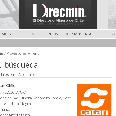
SOMOS
INCLUIR PROVEEDOR MINERIA
NO
e / Proveedores Minería
u búsqueda
lajes para Andamios
ari Chile
: 76.150.978-0
ección: Av. Minera Radomiro Tomic, Lote 2,
tor Ind. La Negra
muna:
dad: Antofagasta