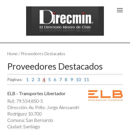
Home / Proveedores Destacados
Proveedores Destacados
1
2
3
4
5
6
7
8
9
10
11
Páginas:
ELB - Transportes Libertador
Rut: 79.554.850-5
Dirección: Av. Pdte. Jorge Alessandri
Rodríguez 10.700
Comuna: San Bernardo
Ciudad: Santiago