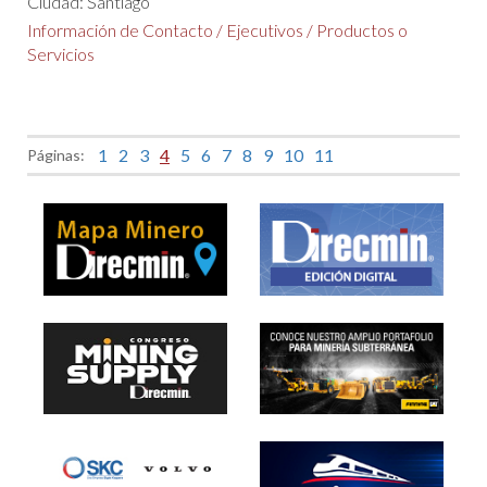
Ciudad: Santiago
Información de Contacto
/
Ejecutivos
/
Productos o
Servicios
1
2
3
4
5
6
7
8
9
10
11
Páginas: