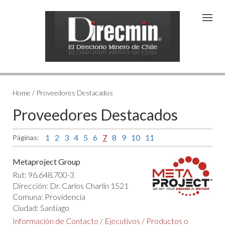
Home / Proveedores Destacados
Proveedores Destacados
1
2
3
4
5
6
7
8
9
10
11
Páginas:
Metaproject Group
Rut: 96.648.700-3
Dirección: Dr. Carlos Charlín 1521
Comuna: Providencia
Ciudad: Santiago
Información de Contacto
/
Ejecutivos
/
Productos o