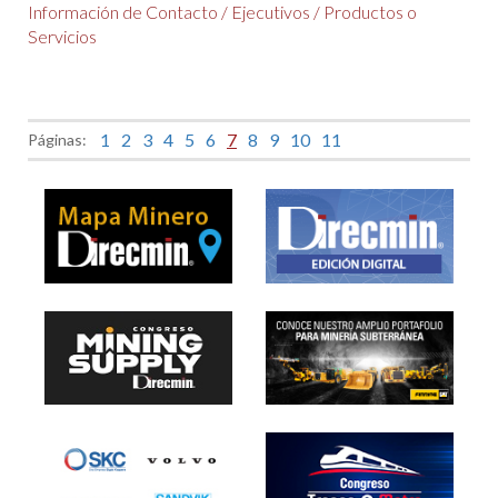
Información de Contacto
/
Ejecutivos
/
Productos o
Servicios
1
2
3
4
5
6
7
8
9
10
11
Páginas: