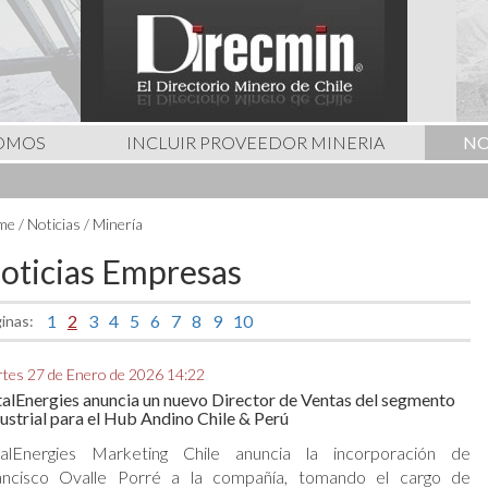
SOMOS
INCLUIR PROVEEDOR MINERIA
NO
me
/ Noticias / Minería
oticias Empresas
1
2
3
4
5
6
7
8
9
10
inas:
tes 27 de Enero de 2026 14:22
alEnergies anuncia un nuevo Director de Ventas del segmento
ustrial para el Hub Andino Chile & Perú
talEnergies Marketing Chile anuncia la incorporación de
ancisco Ovalle Porré a la compañía, tomando el cargo de