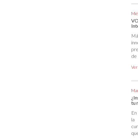
Mié
VOG
Int
Má
in
pre
de 
Ver
Mar
¿In
tu 
En 
la
cum
que