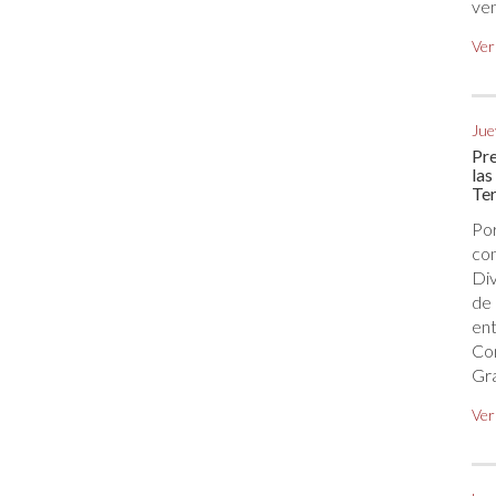
ven
Ver
Jue
Pre
las
Ter
Por
con
Di
de
ent
Co
Gr
Ver