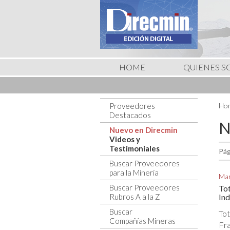
HOME
QUIENES 
Proveedores
Ho
Destacados
N
Nuevo en Direcmin
Videos y
Testimoniales
Pág
Buscar Proveedores
para la Minería
Mar
Buscar Proveedores
Tot
Rubros A a la Z
Ind
Buscar
To
Compañías Mineras
Fr