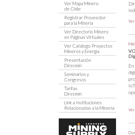
Ver Mapa Minero
Dir
de Chile
Ind
Registrar Proveedor
Ver
para la Minería
Ver Directorio Minero
en Páginas Virtuales
Mié
Ver Catálogo Proyectos
VOG
Mineros y Energía
Dig
Presentación
Direcmin
En
dig
Seminarios y
pro
Congresos
Io
Tarifas
ope
Direcmin
Link a Instituciones
Relacionadas a la Minería
Ver
Dom