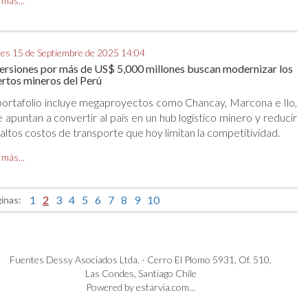
 más...
es 15 de Septiembre de 2025 14:04
ersiones por más de US$ 5,000 millones buscan modernizar los
rtos mineros del Perú
portafolio incluye megaproyectos como Chancay, Marcona e Ilo,
 apuntan a convertir al país en un hub logístico minero y reducir
 altos costos de transporte que hoy limitan la competitividad.
 más...
1
2
3
4
5
6
7
8
9
10
inas:
Fuentes Dessy Asociados Ltda. - Cerro El Plomo 5931, Of. 510,
Las Condes, Santiago Chile
Powered by estarvia.com...