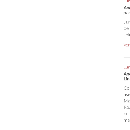
Lun
And
pa
Ju
d
sol
Ver
Lun
An
Lin
Co
as
Maq
Roa
co
ma