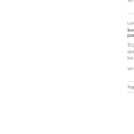
Ver
Lun
Inv
pue
El 
que
los
Ver
Pág