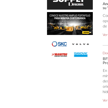
And
su
Co
opc
de 
Ver
Dom
BFS
Pr
En 
mi
des
or
hid
Ver