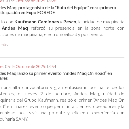
es 20 de Octubre de 2025 13:26
es Maq: protagonista de la “Ruta del Equipo” en su primera
rticipación en Expo FOREDE
nto con
Kaufmann Camiones
y
Pesco
, la unidad de maquinaria
e
Andes Maq
reforzó su presencia en la zona norte con
uciones de maquinaria, electromovilidad y post venta.
 más...
es 06 de Octubre de 2025 13:54
des Maq lanzó su primer evento “Andes Maq On Road” en
ares
n una alta convocatoria y gran entusiasmo por parte de los
istentes, el jueves 2 de octubre, Andes Maq, unidad de
uinaria del Grupo Kaufmann, realizó el primer “Andes Maq On
d” en Linares, evento que permitió a clientes, operadores y la
munidad local vivir una potente y eficiente experiencia con
quinaria SANY.