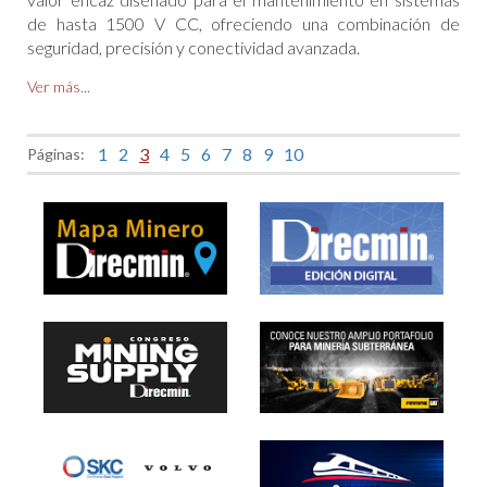
de hasta 1500 V CC, ofreciendo una combinación de
seguridad, precisión y conectividad avanzada.
Ver más...
1
2
3
4
5
6
7
8
9
10
Páginas: